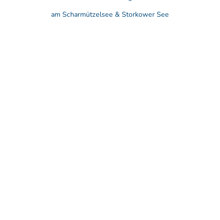
am Scharmützelsee & Storkower See
F
r
e
i
z
e