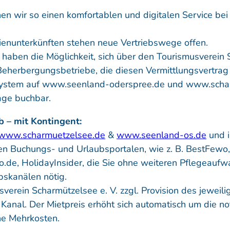
en wir so einen komfortablen und digitalen Service bei
ienunterkünften stehen neue Vertriebswege offen.
 haben die Möglichkeit, sich über den Tourismusverein
 Beherbergungsbetriebe, die diesen Vermittlungsvertra
ystem auf www.seenland-oderspree.de und www.scharm
rage buchbar.
b – mit Kontingent:
www.scharmuetzelsee.de
&
www.seenland-os.de
und i
en Buchungs- und Urlaubsportalen, wie z. B. BestFewo,
.de, HolidayInsider, die Sie ohne weiteren Pflegeaufw
ebskanälen nötig.
verein Scharmützelsee e. V. zzgl. Provision des jeweili
u Kanal. Der Mietpreis erhöht sich automatisch um die n
ne Mehrkosten.