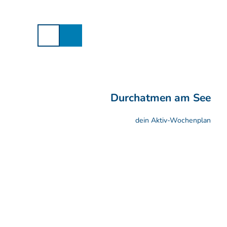
Z
u
m
I
n
h
a
l
t
Durchatmen am See
dein Aktiv-Wochenplan