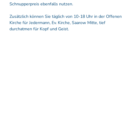
Schnupperpreis ebenfalls nutzen.
Zusätzlich können Sie täglich von 10-18 Uhr in der Offenen
Kirche für Jedermann, Ev. Kirche, Saarow Mitte, tief
durchatmen für Kopf und Geist.
A
k
t
z
u
i
m
v
D
-
o
W
w
o
n
c
l
o
h
a
e
d
n