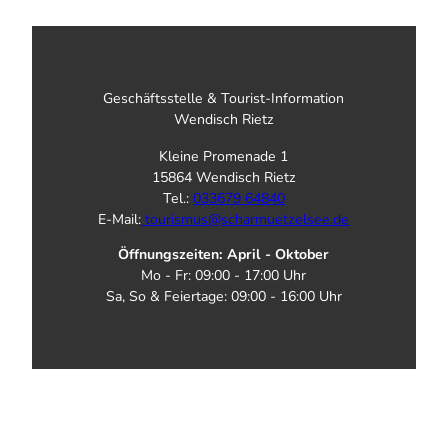
p
l
a
n
2
Geschäftsstelle & Tourist-Information
0
Wendisch Rietz
2
6
Kleine Promenade 1
15864 Wendisch Rietz
Tel.:
033679 64840
E-Mail:
tourismus@scharmuetzelsee.de
Öffnungszeiten: April - Oktober
Mo - Fr: 09:00 - 17:00 Uhr
Sa, So & Feiertage: 09:00 - 16:00 Uhr