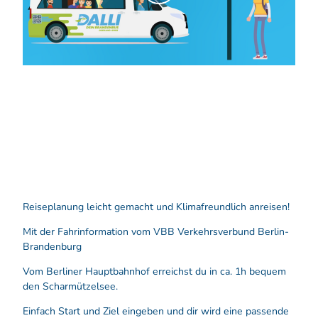
i
d
e
o
a
b
s
p
i
e
l
e
Reiseplanung leicht gemacht und Klima­freundlich anreisen!
n
Mit der Fahrinformation vom VBB Verkehrsverbund Berlin-
Brandenburg
Vom Berliner Hauptbahnhof erreichst du in ca. 1h bequem
den Scharmützelsee.
Einfach Start und Ziel eingeben und dir wird eine passende