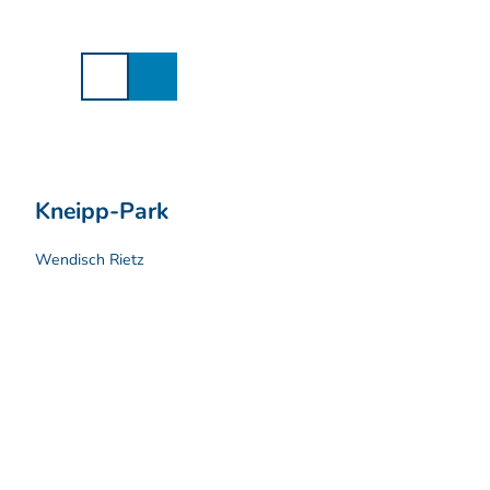
Z
u
m
I
n
h
a
l
t
Kneipp-Park
Wendisch Rietz