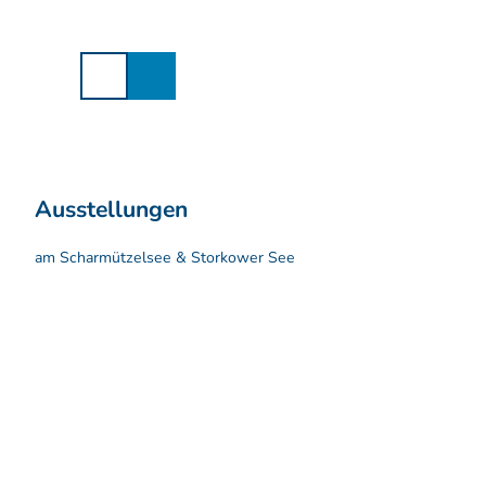
Z
u
m
I
n
h
a
l
t
Ausstellungen
am Scharmützelsee & Storkower See