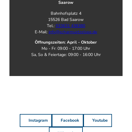
Saarow
Bahnhofsplatz 4
15526 Bad Saarow
Tel.:
033631 438380
E-Mail:
info@scharmuetzelsee.de
Öffnungszeiten: April - Oktober
Mo - Fr: 09:00 - 17:00 Uhr
Sa, So & Feiertage: 09:00 - 16:00 Uhr
Instagram
Facebook
Youtube