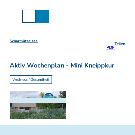
Z
u
m
I
n
h
a
Scharmützelsee
Teilen
l
PDF
t
Aktiv Wochenplan - Mini Kneippkur
Wellness / Gesundheit
© Tourismusverein Scharmützelsee, Tourismus
verein Scharmützelsee