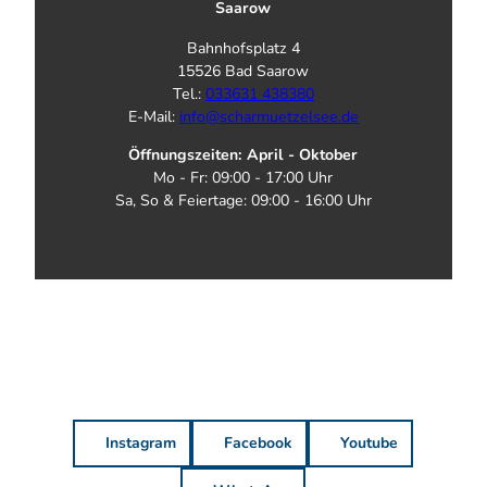
Saarow
Bahnhofsplatz 4
15526 Bad Saarow
Tel.:
033631 438380
E-Mail:
info@scharmuetzelsee.de
Öffnungszeiten: April - Oktober
Mo - Fr: 09:00 - 17:00 Uhr
Sa, So & Feiertage: 09:00 - 16:00 Uhr
Instagram
Facebook
Youtube