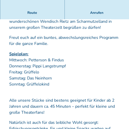
Route
Anrufen
Wir freuen uns riesig, euch auch in diesem Jahr im
wunderschönen Wendisch Rietz am Scharmutzelland in
unserem großen Theaterzelt begrüßen zu dürfen!
Freut euch auf ein buntes, abwechslungsreiches Programm
für die ganze Familie.
Spielplan:
Mittwoch: Petterson & Findus
Donnerstag: Pippi Langstrumpf
Freitag: Grüffelo
Samstag: Das Neinhorn
Sonntag: Grüffelokind
Alle unsere Stücke sind bestens geeignet für Kinder ab 2
Jahren und dauern ca. 45 Minuten – perfekt für kleine und
große Theaterfans!
Natürlich ist auch für das leibliche Wohl gesorgt:
Erfrischungsgetränke, Eis und kleine Snacks warten auf