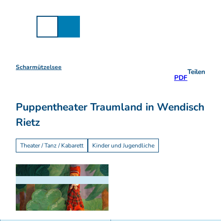
Z
u
m
I
n
h
a
Scharmützelsee
Teilen
l
PDF
t
Puppentheater Traumland in Wendisch
Rietz
Theater / Tanz / Kabarett
Kinder und Jugendliche
© pixabay 4941, pixabay 4941 |
CC-BY-NC-ND