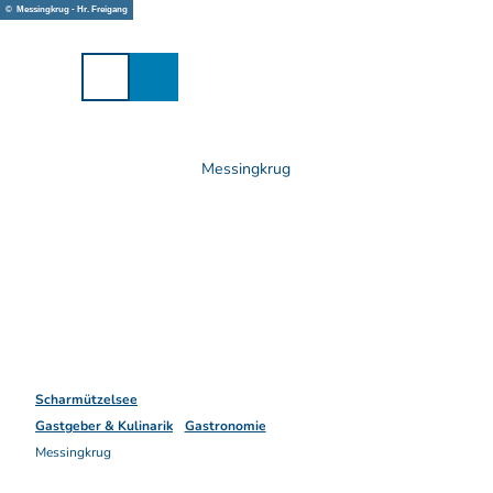
Z
© Messingkrug - Hr. Freigang
u
m
I
n
h
a
Messingkrug
l
t
Scharmützelsee
Gastgeber & Kulinarik
Gastronomie
Messingkrug