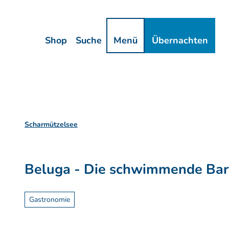
Z
ressum
Datenschutz
u
m
Shop
Suche
Menü
Übernachten
I
n
h
a
l
t
Scharmützelsee
Beluga - Die schwimmende Bar
Gastronomie