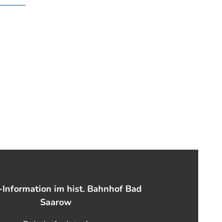
-Information im hist. Bahnhof Bad
Saarow