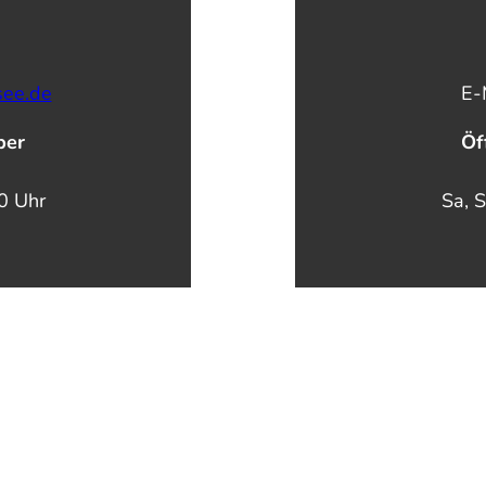
see.de
E-
ber
Öf
00 Uhr
Sa, S