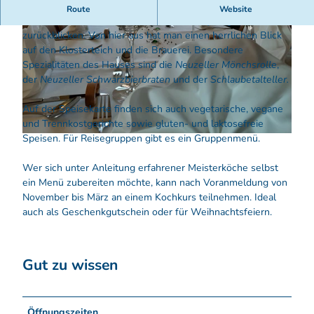
Die
Klosterklause Neuzelle
liegt direkt vor den Toren des
Route
Website
Klosters Neuzelle und kann auf eine 100-jährige Tradition
zurückblicken. Von hier aus hat man einen herrlichen Blick
auf den Klosterteich und die Brauerei. Besondere
Spezialitäten des Hauses sind die
Neuzeller Mönchsrolle
,
der
Neuzeller Schwarzbierbraten
und der
Schlaubetalteller.
© Seenland Oder-Spree
Auf der Speisekarte finden sich auch vegetarische, vegane
und Trennkostgerichte sowie gluten- und laktosefreie
Speisen. Für Reisegruppen gibt es ein Gruppenmenü.
© Besucherinformation Neuzelle
Wer sich unter Anleitung erfahrener Meisterköche selbst
ein Menü zubereiten möchte, kann nach Voranmeldung von
November bis März an einem Kochkurs teilnehmen. Ideal
auch als Geschenkgutschein oder für Weihnachtsfeiern.
Gut zu wissen
Öffnungszeiten