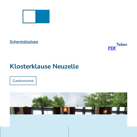
Z
u
m
I
n
h
a
Scharmützelsee
Teilen
l
PDF
t
Klosterklause Neuzelle
Gastronomie