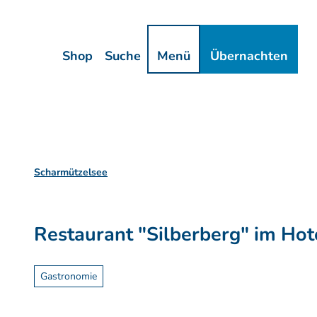
Z
ressum
Datenschutz
u
m
Shop
Suche
Menü
Übernachten
I
n
h
a
l
t
Scharmützelsee
Restaurant "Silberberg" im Hot
Gastronomie