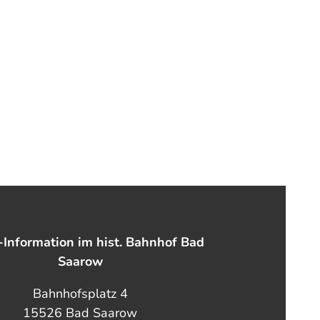
-Information im hist. Bahnhof Bad
Saarow
Bahnhofsplatz 4
15526 Bad Saarow