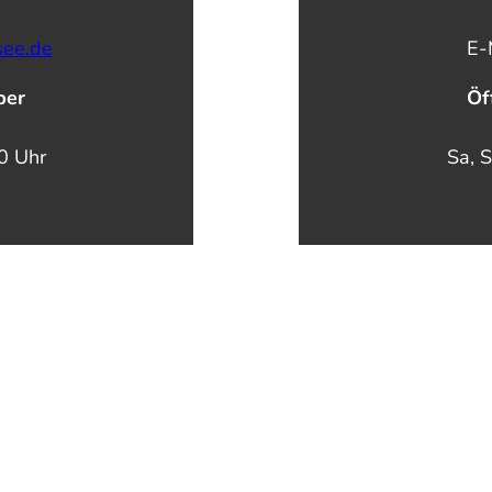
see.de
E-
ber
Öf
00 Uhr
Sa, S