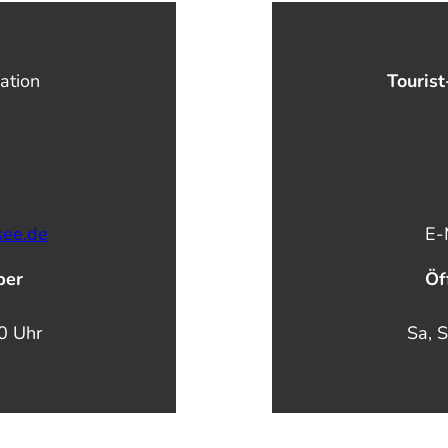
ation
Tourist
see.de
E-
ber
Öf
00 Uhr
Sa, S