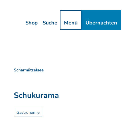
Z
ressum
Datenschutz
u
m
Shop
Suche
Menü
Übernachten
I
n
h
a
l
t
Scharmützelsee
Schukurama
Gastronomie