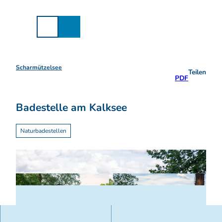
Z
u
m
I
n
h
a
Scharmützelsee
Teilen
l
PDF
t
Badestelle am Kalksee
Naturbadestellen