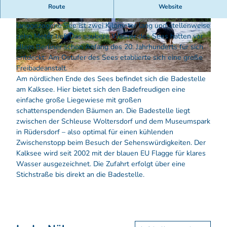
Der Kalksee hat seinen Namen von dem für die Region
Route
Website
ungewöhnlichen Vorkommen von Kalkstein. Der
langgezogene See ist zwei Kilometer lang und stellenweise
© Florian Läufer, Lizenz: Seenland Oder-Spree
© Florian Läufer, Lizenz: Seenland Oder-Spree
zehn Meter tief. Das saubere Wasser des Sees hatten vor
allem Berliner schon Anfang des 20. Jahrhunderts für sich
entdeckt: Am Ostufer des Sees etablierte sich eine große
Freibadeanstalt.
© Florian Läufer, Lizenz: Seenland Oder-Spree
Am nördlichen Ende des Sees befindet sich die Badestelle
am Kalksee. Hier bietet sich den Badefreudigen eine
einfache große Liegewiese mit großen
schattenspendenden Bäumen an. Die Badestelle liegt
zwischen der Schleuse Woltersdorf und dem Museumspark
in Rüdersdorf – also optimal für einen kühlenden
Zwischenstopp beim Besuch der Sehenswürdigkeiten. Der
Kalksee wird seit 2002 mit der blauen EU Flagge für klares
Wasser ausgezeichnet. Die Zufahrt erfolgt über eine
Stichstraße bis direkt an die Badestelle.