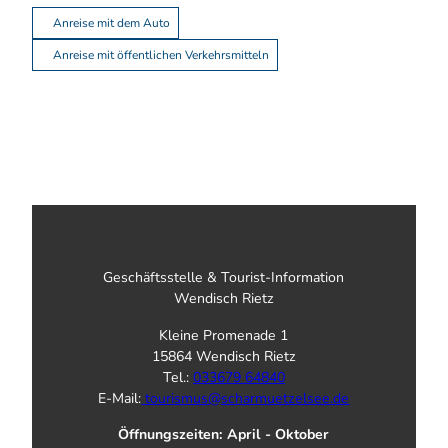
Anreise mit dem Auto
Anreise mit öffentlichen Verkehrsmitteln
Geschäftsstelle & Tourist-Information
Wendisch Rietz
Kleine Promenade 1
15864 Wendisch Rietz
Tel.:
033679 64840
E-Mail:
tourismus@scharmuetzelsee.de
Öffnungszeiten: April - Oktober