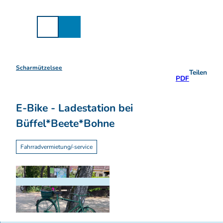
Z
u
m
I
n
h
a
Scharmützelsee
Teilen
l
PDF
t
E-Bike - Ladestation bei
Büffel*Beete*Bohne
Fahrradvermietung/-service
© Tourismusverein Scharmützelsee e.V.