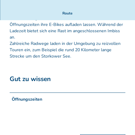
In dem auf regionale Produkte spezialisierten
Route
Lebensmittelgeschäft können Radfahrer zu den
Öffnungszeiten ihre E-Bikes aufladen lassen. Während der
Ladezeit bietet sich eine Rast im angeschlossenen Imbiss
an.
Zahlreiche Radwege laden in der Umgebung zu reizvollen
Touren ein, zum Beispiel die rund 20 Kilometer lange
Strecke um den Storkower See.
Gut zu wissen
Öffnungszeiten