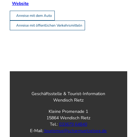
Website
Anreise mit dem Auto
Anreise mit öffentlichen Verkehrsmitteln
Geschäftsstelle & Tourist-Information
Wendisch Rietz
Kleine Promenade 1
15864 Wendisch Rietz
Tel.:
033679 64840
E-Mail:
tourismus@scharmuetzelsee.de