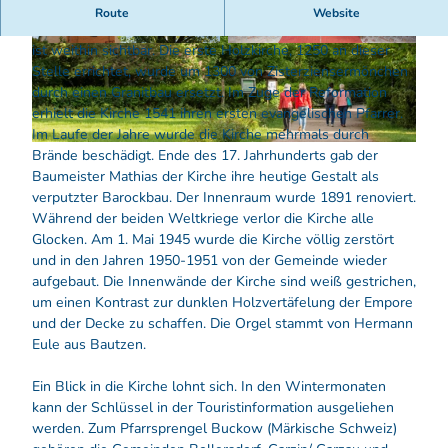
Die einschiffige
evangelische Stadtkirche Buckow
liegt
Route
Website
zentral auf einer kleinen Anhöhe im Herzen der Stadt und
ist weithin sichtbar. Die erste Holzkirche, 1250 an dieser
© Florian Läufer, Lizenz: Seenland Oder-Spree
© Florian Läufer, Lizenz: Seenland Oder-Spree
Stelle errichtet, wurde um 1300 von Zisterziensermönchen
durch einen Granitbau ersetzt. Im Zuge der Reformation
erhielt die Kirche 1541 ihren ersten evangelischen Pfarrer.
Im Laufe der Jahre wurde die Kirche mehrmals durch
© Florian Läufer , Lizenz: Seenland Oder-Spree
Brände beschädigt. Ende des 17. Jahrhunderts gab der
Baumeister Mathias der Kirche ihre heutige Gestalt als
verputzter Barockbau. Der Innenraum wurde 1891 renoviert.
Während der beiden Weltkriege verlor die Kirche alle
Glocken. Am 1. Mai 1945 wurde die Kirche völlig zerstört
und in den Jahren 1950-1951 von der Gemeinde wieder
aufgebaut. Die Innenwände der Kirche sind weiß gestrichen,
um einen Kontrast zur dunklen Holzvertäfelung der Empore
und der Decke zu schaffen. Die Orgel stammt von Hermann
Eule aus Bautzen.
Ein Blick in die Kirche lohnt sich. In den Wintermonaten
kann der Schlüssel in der Touristinformation ausgeliehen
werden. Zum Pfarrsprengel Buckow (Märkische Schweiz)