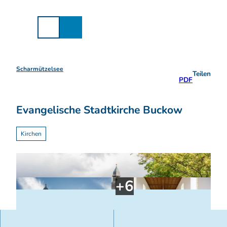
Z
u
m
I
n
h
a
Scharmützelsee
Teilen
l
PDF
t
Evangelische Stadtkirche Buckow
Kirchen