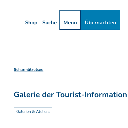
Z
ressum
Datenschutz
u
m
Shop
Suche
Menü
Übernachten
I
n
h
a
l
t
Scharmützelsee
Galerie der Tourist-Informatio
Galerien & Ateliers