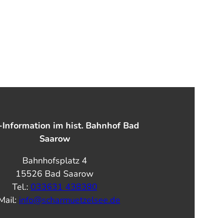
-Information im hist. Bahnhof Bad
Saarow
Bahnhofsplatz 4
15526 Bad Saarow
Tel.:
033631 438380
Mail:
info@scharmuetzelsee.de