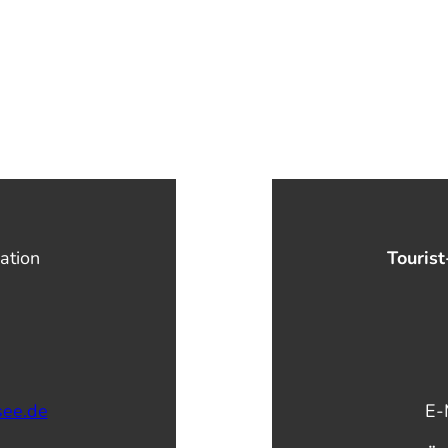
ation
Tourist
see.de
E-