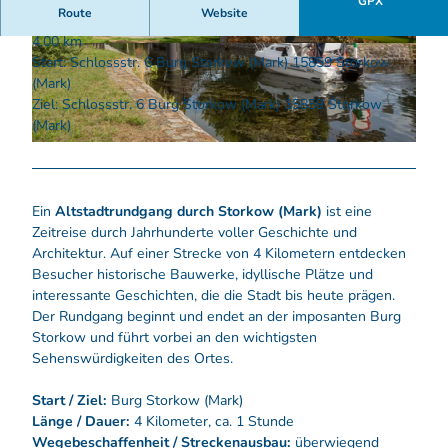
GPX
Route
Website
4,00 km
© Florian Läufer, Lizenz: Seenland Oder-Spree
© Angelika Laslo, Lizenz: Seenland Oder-Spree
Start: Schlossstr. 6 Burg Storkow (Mark) 15859 Storkow
(Mark)
Ziel: Schlossstr. 6 Burg Storkow (Mark) 15859 Storkow
(Mark)
© Florian Läufer, Lizenz: Seenland Oder-Spree
Ein
Altstadtrundgang durch Storkow (Mark)
ist eine
Zeitreise durch Jahrhunderte voller Geschichte und
Architektur. Auf einer Strecke von 4 Kilometern entdecken
Besucher historische Bauwerke, idyllische Plätze und
interessante Geschichten, die die Stadt bis heute prägen.
Der Rundgang beginnt und endet an der imposanten Burg
Storkow und führt vorbei an den wichtigsten
Sehenswürdigkeiten des Ortes.
Start / Ziel:
Burg Storkow (Mark)
Länge / Dauer:
4 Kilometer, ca. 1 Stunde
Wegebeschaffenheit / Streckenausbau:
überwiegend