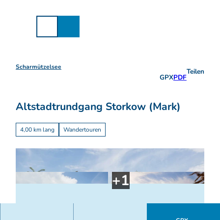
Z
u
m
I
n
h
a
Scharmützelsee
Teilen
l
GPX
PDF
t
Altstadtrundgang Storkow (Mark)
4,00 km lang
Wandertouren