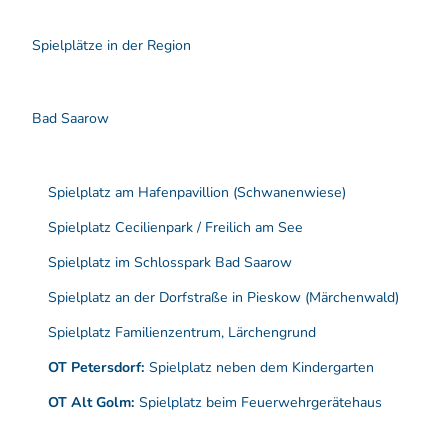
t
f
e
e
r
n
Spielplätze in der Region
e
S
p
i
Bad Saarow
e
l
a
n
Spielplatz am Hafenpavillion (Schwanenwiese)
g
e
Spielplatz Cecilienpark / Freilich am See
b
o
Spielplatz im Schlosspark Bad Saarow
t
e
Spielplatz an der Dorfstraße in Pieskow (Märchenwald)
u
n
Spielplatz Familienzentrum, Lärchengrund
d
A
OT Petersdorf:
Spielplatz neben dem Kindergarten
t
t
OT Alt Golm:
Spielplatz beim Feuerwehrgerätehaus
r
a