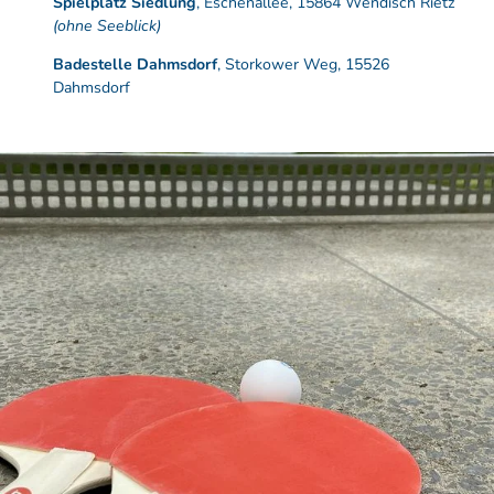
Spielplatz Siedlung
, Eschenallee, 15864 Wendisch Rietz
(ohne Seeblick)
Badestelle Dahmsdorf
, Storkower Weg, 15526
Dahmsdorf