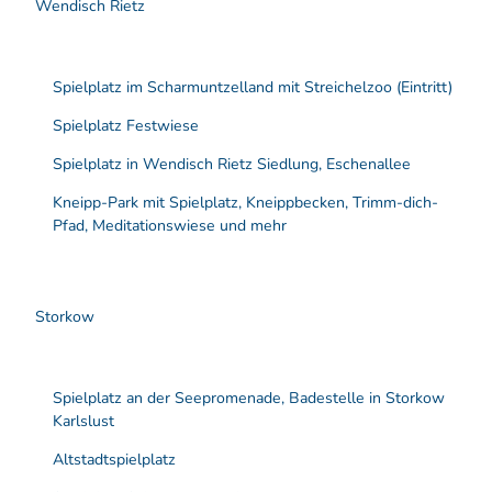
Wendisch Rietz
k
t
i
o
Spielplatz im Scharmuntzelland mit Streichelzoo (Eintritt)
n
e
Spielplatz Festwiese
n
Spielplatz in Wendisch Rietz Siedlung, Eschenallee
Kneipp-Park mit Spielplatz, Kneippbecken, Trimm-dich-
Pfad, Meditationswiese und mehr
Storkow
Spielplatz an der Seepromenade, Badestelle in Storkow
Karlslust
Altstadtspielplatz