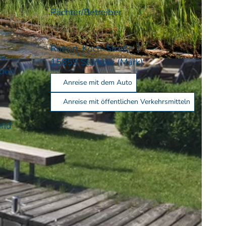
Pächter/Betreiber
Robert-Koch-Straße 1
um
15859
Storkow (Mark)
nden
Anreise mit dem Auto
Anreise mit öffentlichen Verkehrsmitteln
und