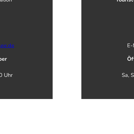
see.de
E-
ber
Öf
00 Uhr
Sa, S