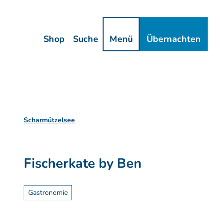
Z
ressum
Datenschutz
u
m
Shop
Suche
Menü
Übernachten
I
n
h
a
l
t
Scharmützelsee
Fischerkate by Ben
Gastronomie