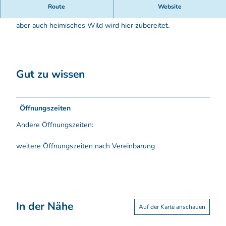
Gasthaus mit traditionell deutscher Küche. Eine Attraktion
Route
Website
ist der Backofen im Garten. Feinstes Brot, frischer Kuchen
aber auch heimisches Wild wird hier zubereitet.
Gut zu wissen
Öffnungszeiten
Andere Öffnungszeiten:
weitere Öffnungszeiten nach Vereinbarung
In der Nähe
Auf der Karte anschauen