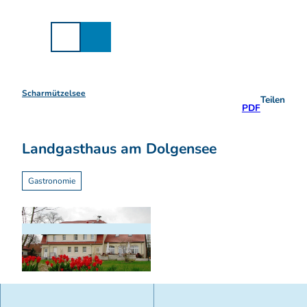
Z
u
m
I
n
h
a
Scharmützelsee
Teilen
l
PDF
t
Landgasthaus am Dolgensee
Gastronomie
© Landgasthof am Dolgensee