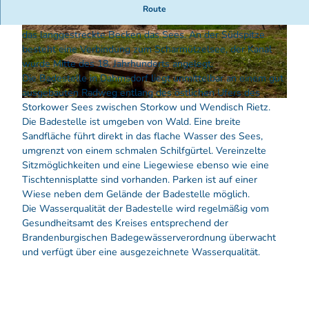
Der Storkower See liegt im Saarower Hügelland, die
Route
abfließenden Schmelzwasser der letzten Eiszeit bildeten
das langgestreckte Becken das Sees. An der Südspitze
B
B
besteht eine Verbindung zum Scharmützelsee, der Kanal
a
a
wurde Mitte des 18. Jahrhunderts angelegt.
d
d
Die Badestelle in Dahmsdorf liegt unmittelbar an einem gut
e
e
ausgebauten Radweg entlang des östlichen Ufers des
s
s
B
Storkower Sees zwischen Storkow und Wendisch Rietz.
t
t
a
Die Badestelle ist umgeben von Wald. Eine breite
e
e
d
Sandfläche führt direkt in das flache Wasser des Sees,
l
l
e
umgrenzt von einem schmalen Schilfgürtel. Vereinzelte
l
l
s
Sitzmöglichkeiten und eine Liegewiese ebenso wie eine
e
e
t
Tischtennisplatte sind vorhanden. Parken ist auf einer
D
D
e
Wiese neben dem Gelände der Badestelle möglich.
a
a
l
Die Wasserqualität der Badestelle wird regelmäßig vom
h
h
l
Gesundheitsamt des Kreises entsprechend der
m
m
e
Brandenburgischen Badegewässerverordnung überwacht
s
s
D
und verfügt über eine ausgezeichnete Wasserqualität.
d
d
a
o
o
h
r
r
m
f
f
s