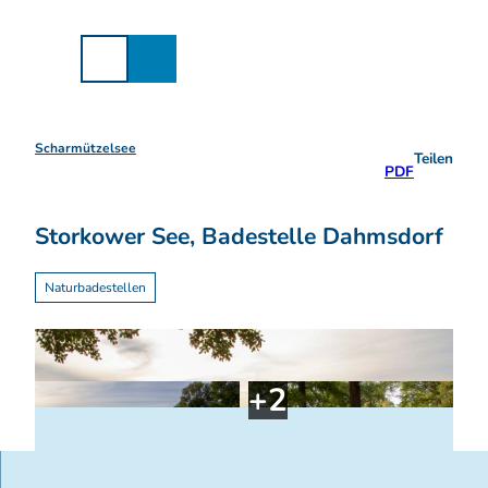
Z
u
m
I
n
h
a
Scharmützelsee
Teilen
l
PDF
t
Storkower See, Badestelle Dahmsdorf
Naturbadestellen