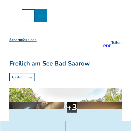
Z
u
m
I
n
h
a
Scharmützelsee
Teilen
l
PDF
t
Freilich am See Bad Saarow
Gastronomie