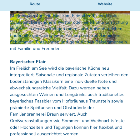
Das gemütliche Gasthaus
Freilich am See
liegt idyllisch am
Route
Website
Scharmützelsee in Bad Saarow. Ob eine kulinarische
Stärkung am Tag, ein Bier zum Feierabend, eine Runde
© Artprojekt Entwicklungen GmbH
© Artprojekt Entwicklungen GmbH
Volleyball bei schönem Wetter oder eine kühle Erfrischung
im See – in dem vielfältigen Innen- und Außenbereichen
finden alle ganzjährig einen Anlaufpunkt zum Genießen,
Schlemmen, Entspannen und gemütlichen Beisammensein
© Artprojekt Entwicklungen GmbH
mit Familie und Freunden.
Bayerischer Flair
Im Freilich am See wird die bayerische Küche neu
interpretiert. Saisonale und regionale Zutaten verleihen den
bodenständigen Klassikern eine individuelle Note und
abwechslungsreiche Vielfalt. Dazu werden neben
ausgesuchten Weinen und Longdrinks auch traditionelles
bayerisches Fassbier vom Hofbräuhaus Traunstein sowie
prämierte Spirituosen und Obstbrände der
Familienbrennerei Braun serviert. Auch
Großveranstaltungen wie Sommer- und Weihnachtsfeste
oder Hochzeiten und Tagungen können hier flexibel und
professionell ausgerichtet werden.