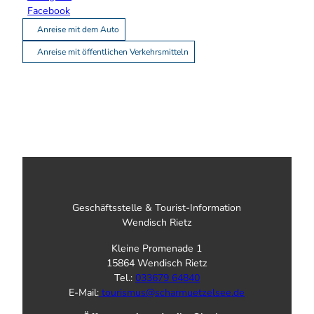
Facebook
Anreise mit dem Auto
Anreise mit öffentlichen Verkehrsmitteln
Geschäftsstelle & Tourist-Information
Wendisch Rietz
Kleine Promenade 1
15864 Wendisch Rietz
Tel.:
033679 64840
E-Mail:
tourismus@scharmuetzelsee.de