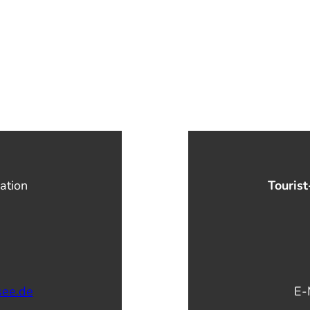
ation
Tourist
see.de
E-