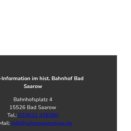
-Information im hist. Bahnhof Bad
Saarow
Bahnhofsplatz 4
15526 Bad Saarow
Tel.:
033631 438380
Mail:
info@scharmuetzelsee.de