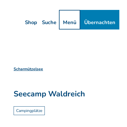
Z
ressum
Datenschutz
u
m
Shop
Suche
Menü
Übernachten
I
n
h
a
l
t
Scharmützelsee
Seecamp Waldreich
Campingplätze