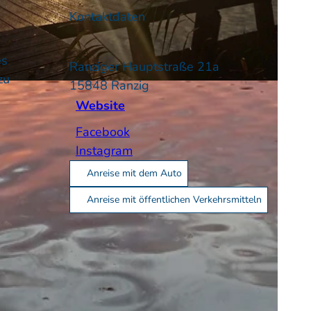
Kontaktdaten
es
Ranziger Hauptstraße 21a
zu
15848
Ranzig
Website
Facebook
Instagram
Anreise mit dem Auto
Anreise mit öffentlichen Verkehrsmitteln