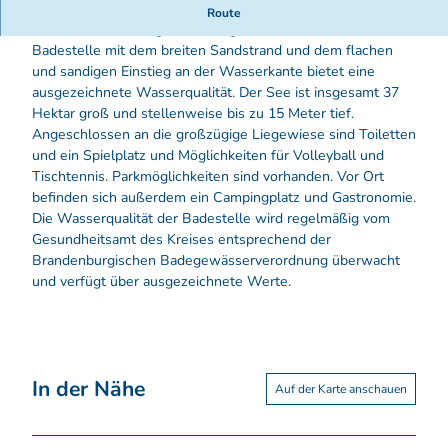
Der Ranziger See verfügt über besonders klares Wasser.
Route
Die Sichttiefe beträgt in der Regel zwei Meter. Die
Badestelle mit dem breiten Sandstrand und dem flachen
und sandigen Einstieg an der Wasserkante bietet eine
ausgezeichnete Wasserqualität. Der See ist insgesamt 37
Hektar groß und stellenweise bis zu 15 Meter tief.
Angeschlossen an die großzügige Liegewiese sind Toiletten
und ein Spielplatz und Möglichkeiten für Volleyball und
Tischtennis. Parkmöglichkeiten sind vorhanden. Vor Ort
befinden sich außerdem ein Campingplatz und Gastronomie.
Die Wasserqualität der Badestelle wird regelmäßig vom
Gesundheitsamt des Kreises entsprechend der
Brandenburgischen Badegewässerverordnung überwacht
und verfügt über ausgezeichnete Werte.
In der Nähe
Auf der Karte anschauen