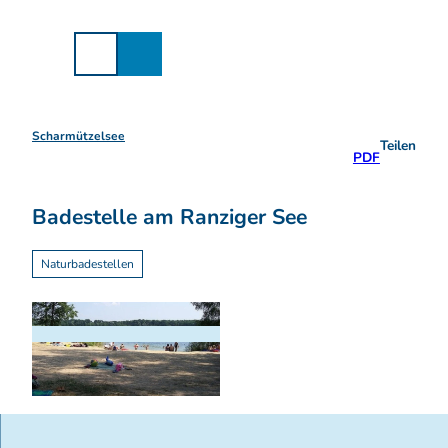
Z
u
m
I
n
h
a
Scharmützelsee
Teilen
l
PDF
t
Badestelle am Ranziger See
Naturbadestellen
© Tourismusverband Seenland Oder-Spree e.V.