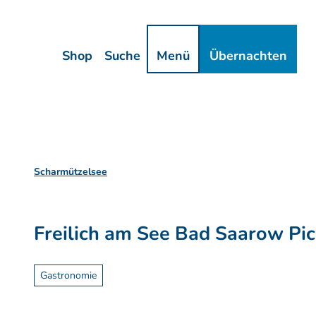
Z
ressum
Datenschutz
u
m
Shop
Suche
Menü
Übernachten
I
n
h
a
l
t
Scharmützelsee
Freilich am See Bad Saarow Pic
Gastronomie