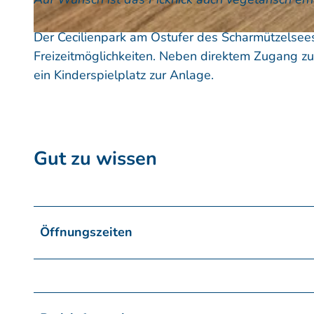
Der Cecilienpark am Ostufer des Scharmützelsee
© MeineZeit AG
Freizeitmöglichkeiten. Neben direktem Zugang zu
ein Kinderspielplatz zur Anlage.
Gut zu wissen
Öffnungszeiten