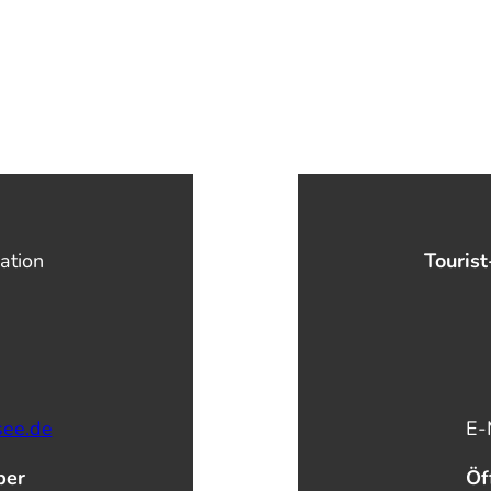
ation
Tourist
see.de
E-
ber
Öf