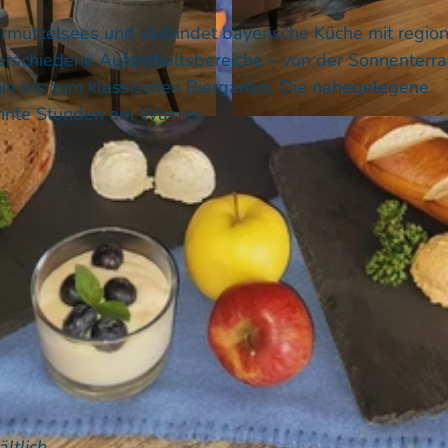
harmützelsees und verbindet bayerische Küche mit regio
erschiedene Aufenthaltsbereiche – von der Sonnenterr
in bis zum klassischen Biergarten. Die nahegelegene
pannte Stunden am Wasser.
© Artprojekt Entwicklungen GmbH
ltlich.