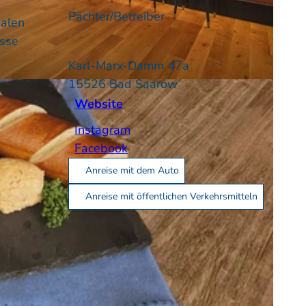
Pächter/Betreiber
nalen
asse
Karl-Marx-Damm 47a
15526
Bad Saarow
Website
Instagram
Facebook
Anreise mit dem Auto
Anreise mit öffentlichen Verkehrsmitteln