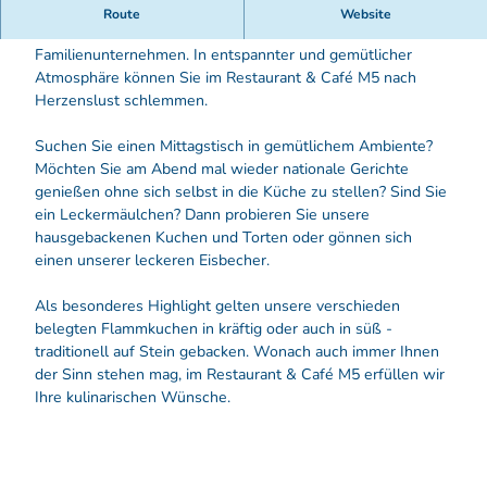
s
Im Herzen von Fürstenwalde gelegen, finden Sie mit Blick
Route
Website
t
auf den St. Marien Dom und das Alte Rathaus ein kleines
a
Familienunternehmen. In entspannter und gemütlicher
u
Atmosphäre können Sie im Restaurant & Café M5 nach
r
Herzenslust schlemmen.
a
n
Suchen Sie einen Mittagstisch in gemütlichem Ambiente?
t
Möchten Sie am Abend mal wieder nationale Gerichte
&
genießen ohne sich selbst in die Küche zu stellen? Sind Sie
C
ein Leckermäulchen? Dann probieren Sie unsere
a
hausgebackenen Kuchen und Torten oder gönnen sich
f
einen unserer leckeren Eisbecher.
é
M
Als besonderes Highlight gelten unsere verschieden
5
belegten Flammkuchen in kräftig oder auch in süß -
traditionell auf Stein gebacken. Wonach auch immer Ihnen
der Sinn stehen mag, im Restaurant & Café M5 erfüllen wir
Ihre kulinarischen Wünsche.