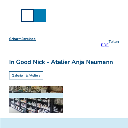
Z
u
m
I
n
h
a
Scharmützelsee
Teilen
l
PDF
t
In Good Nick - Atelier Anja Neumann
Galerien & Ateliers
I
n