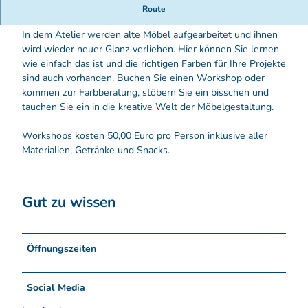
G
Atelier für Mineral-, Milch- und Kreidefarben zum
Route
o
Aufarbeiten alter Möbel
o
In dem Atelier werden alte Möbel aufgearbeitet und ihnen
d
wird wieder neuer Glanz verliehen. Hier können Sie lernen
N
wie einfach das ist und die richtigen Farben für Ihre Projekte
i
sind auch vorhanden. Buchen Sie einen Workshop oder
c
kommen zur Farbberatung, stöbern Sie ein bisschen und
k
tauchen Sie ein in die kreative Welt der Möbelgestaltung.
,
F
Workshops kosten 50,00 Euro pro Person inklusive aller
o
Materialien, Getränke und Snacks.
t
o
A
Gut zu wissen
n
j
a
N
Öffnungszeiten
e
u
Social Media
m
a